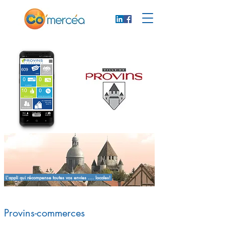
L'appli qui récompense toutes vos envies .... locales!
Provins-commerces