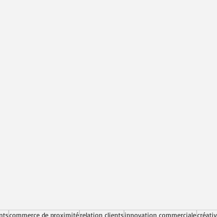
ents
commerce de proximité
relation clients
innovation commerciale
créati