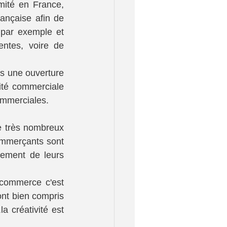
ité en France, 
ançaise afin de 
par exemple et 
ntes, voire de 
s une ouverture 
ité commerciale 
ommerciales.
e très nombreux 
mmerçants sont 
cement de leurs 
commerce c'est 
ont bien compris 
a créativité est 