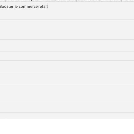
Booster le commerce
retail
Co’mercéa c’est La plateforme numérique en marque
blanche dédiée à la dynamisation des centres-villes,
territoires et commerces de proximité. Découvrez nos