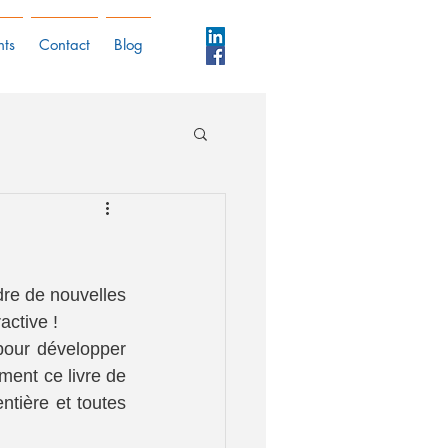
nts
Contact
Blog
re de nouvelles 
active !
our développer 
votre activité ou lui donner un nouvel élan ? Alors nous vous conseillons vivement ce livre de 
ntière et toutes 