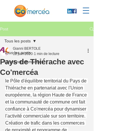
Post
Tous les posts
Gianni BERTOLE
Tous les posts
12 juin 2020
1 min de lecture
Pays de Thiérache avec
Livres recommandés
Co'mercéa
le Pôle d'équilibre territorial du Pays de 
Thiérache en partenariat avec l'Union 
européenne, la région Haute de France 
et la communauté de commune ont fait 
confiance à Co'mercéa pour dynamiser 
l'activité commerciale sur son territoire. 
Création de trafic dans les commerces 
de proximité et programme de 