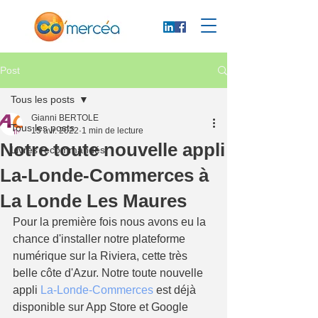
Post
Tous les posts
Gianni BERTOLE
Tous les posts
15 avr. 2022
1 min de lecture
Notre toute nouvelle appli
Livres recommandés
La-Londe-Commerces à
La Londe Les Maures
Pour la première fois nous avons eu la 
chance d'installer notre plateforme 
numérique sur la Riviera, cette très 
belle côte d'Azur. Notre toute nouvelle 
appli
La-Londe-Commerces
est déjà 
disponible sur App Store et Google 