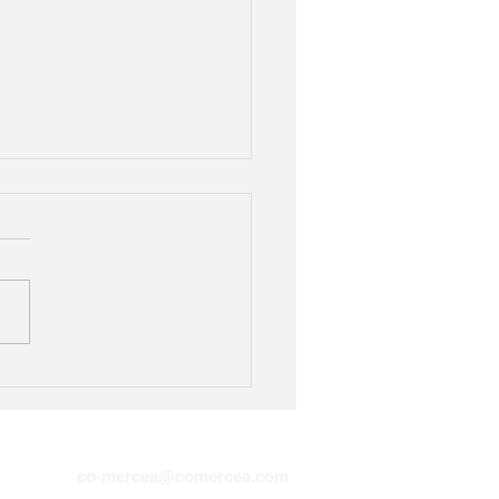
VEAU: Co'mercéa au
logue de l'UGAP
Tél. 01 30 15 78 11
co-mercea@comercea.com