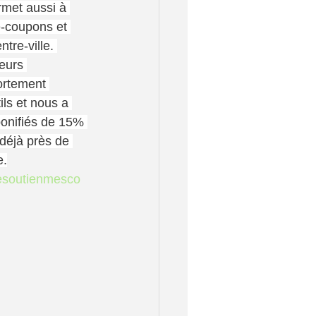
rmet aussi à 
e-coupons et 
tre-ville. 
eurs 
ortement 
ils et nous a 
bonifiés de 15% 
 déjà près de 
e.
esoutienmesco